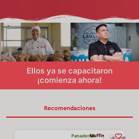
Ellos ya se capacitaron
¡comienza ahora!
Recomendaciones
Muffin
Panaderías
1
0