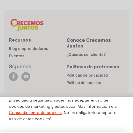
Recursos
Conoce Crecemos
Juntos
Blog emprendedores
¿Quieres ser cliente?
Eventos
Síguenos
Políticas de protección
POLÍTICA DE COOKIES
Políticas de privacidad
Esta página web utiliza cookies necesarias para su
Política de cookies
funcionamiento. Mayor detalle en
Politica de privacidad
.
Para brindarte un contenido personalizado respetando tu
privacidad y seguridad, sugerimos aceptar el uso de
cookies de marketing y estadística. Más información en:
Una marca de Alicorp
Consentimiento de cookies
. No es obligatorio aceptar el
uso de estas cookies”.
Copyright © Crecemos Juntos 2025 -