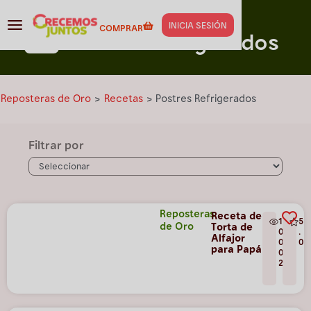
Capacitación para
Recetas
INICIA SESIÓN
COMPRAR
Postres Refrigerados
Reposteras de Oro
>
Recetas
>
Postres Refrigerados
Filtrar por
Reposteras
Receta de
1
5
de Oro
Torta de
0
.
Alfajor
0
0
para Papá
0
2