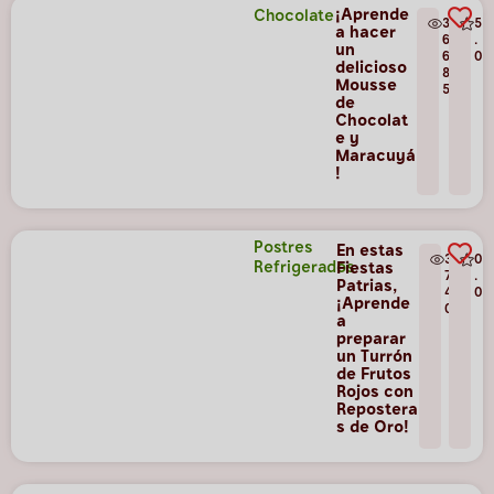
¡Aprende
Chocolate
3
5
a hacer
6
.
un
6
0
delicioso
8
Mousse
5
de
Chocolat
e y
Maracuyá
!
Postres
En estas
3
0
Refrigerados
Fiestas
7
.
Patrias,
4
0
¡Aprende
0
a
preparar
un Turrón
de Frutos
Rojos con
Repostera
s de Oro!