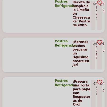
Postres
Receta de
1
5
Refrigerados
Suspiro a
5
.
la Limeña
1
0
en
4
Cheeseca
7
ke: Postre
de éxito
Postres
¡Aprende
1
5
Refrigerados
a cómo
0
.
preparar
2
0
un
8
riquísimo
6
postre en
jar!
Postres
¡Prepara
2
5
Refrigerados
una Torta
2
.
para papá
2
0
con
5
Resposter
as de
Oro!