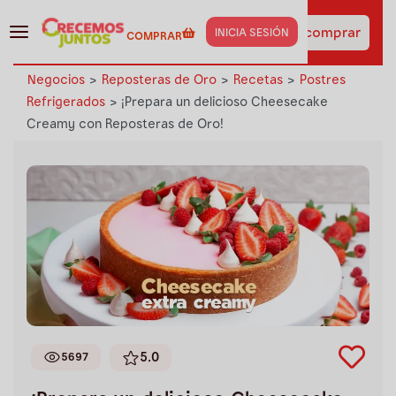
¡Haz clic aquí y obtén los
insumos de esta receta
Ir a comprar
INICIA SESIÓN
COMPRAR
al instante!
Negocios
>
Reposteras de Oro
>
Recetas
>
Postres
Refrigerados
>
¡Prepara un delicioso Cheesecake
Creamy con Reposteras de Oro!
5.0
5697