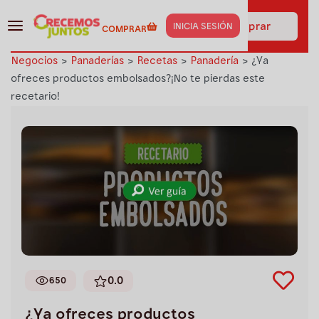
¡Haz clic aquí y obtén los
insumos de esta receta al
Ir a comprar
INICIA SESIÓN
COMPRAR
instante!
Negocios
>
Panaderías
>
Recetas
>
Panadería
>
¿Ya
ofreces productos embolsados?¡No te pierdas este
recetario!
0.0
650
¿Ya ofreces productos