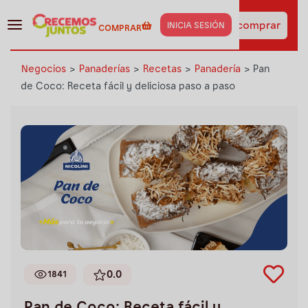
¡Haz clic aquí y obtén los
insumos de esta receta
Ir a comprar
INICIA SESIÓN
COMPRAR
al instante!
Negocios
>
Panaderías
>
Recetas
>
Panadería
>
Pan
de Coco: Receta fácil y deliciosa paso a paso
0.0
1841