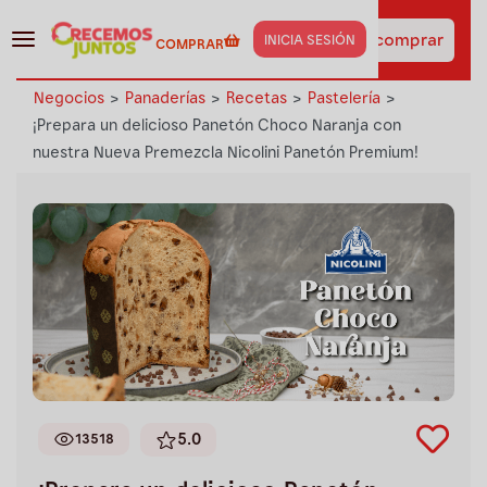
¡Haz clic aquí y obtén los
insumos de esta receta
Ir a comprar
INICIA SESIÓN
COMPRAR
al instante!
Negocios
>
Panaderías
>
Recetas
>
Pastelería
>
¡Prepara un delicioso Panetón Choco Naranja con
nuestra Nueva Premezcla Nicolini Panetón Premium!
5.0
13518