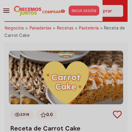
¡Haz clic aquí y obtén los
insumos de esta receta al
Ir a comprar
INICIA SESIÓN
COMPRAR
instante!
Negocios
>
Panaderías
>
Recetas
>
Pastelería
>
Receta de
Carrot Cake
0.0
2314
Receta de Carrot Cake