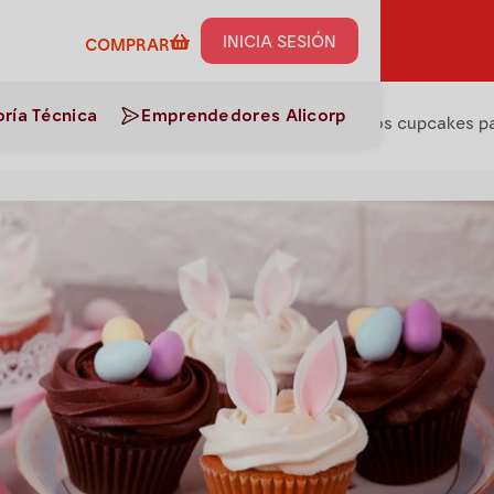
umos de esta receta al
INICIA SESIÓN
COMPRAR
ría Técnica
Emprendedores Alicorp
ecetas
>
Temáticos
>
¡Prepara unos deliciosos cupcakes pa