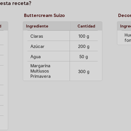
esta receta?
Buttercream Suizo
Decor
d
Ingrediente
Cantidad
Ingre
Hu
Claras
100 g
fo
Azúcar
200 g
Agua
50 g
Margarina
Multiusos
300 g
Primavera