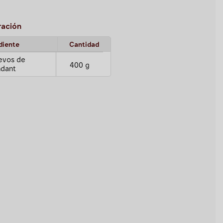
ación
diente
Cantidad
evos de
400 g
ndant