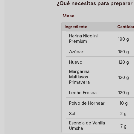
¿Qué necesitas para preparar 
Masa
Ingrediente
Cantida
Harina Nicolini
190 g
Premium
Azúcar
150 g
Huevo
120 g
Margarina
Multiusos
120 g
Primavera
Leche Fresca
120 g
Polvo de Hornear
10 g
Sal
2 g
Esencia de Vanilla
7 g
Umsha