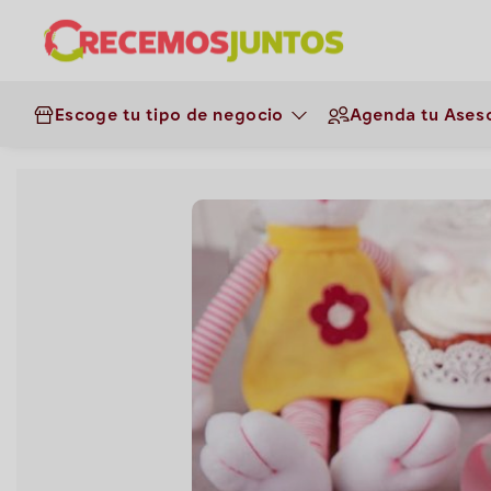
¡Haz clic aquí y obtén los ins
instante!
Escoge tu tipo de negocio
Agenda tu Aseso
Negocios
>
Reposteras de Oro
>
R