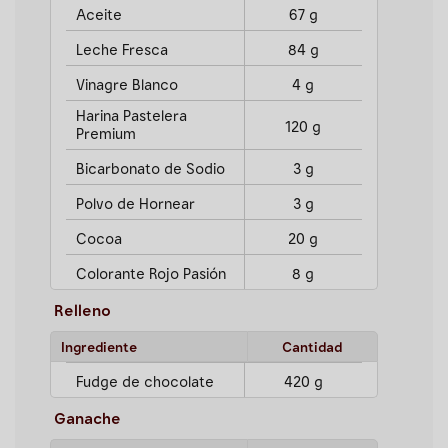
Aceite
67 g
Leche Fresca
84 g
Vinagre Blanco
4 g
Harina Pastelera
120 g
Premium
Bicarbonato de Sodio
3 g
Polvo de Hornear
3 g
Cocoa
20 g
Colorante Rojo Pasión
8 g
Relleno
Ingrediente
Cantidad
Fudge de chocolate
420 g
Ganache