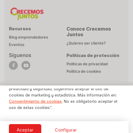
Recursos
Conoce Crecemos
Juntos
Blog emprendedores
¿Quieres ser cliente?
Eventos
Síguenos
Políticas de protección
POLÍTICA DE COOKIES
Políticas de privacidad
Esta página web utiliza cookies necesarias para su
Política de cookies
funcionamiento. Mayor detalle en
Politica de privacidad
.
Para brindarte un contenido personalizado respetando tu
privacidad y seguridad, sugerimos aceptar el uso de
cookies de marketing y estadística. Más información en:
Una marca de Alicorp
Consentimiento de cookies
. No es obligatorio aceptar el
uso de estas cookies”.
Copyright © Crecemos Juntos 2025 -
Todos los derechos reservados
Cookies
Aceptar
Configurar