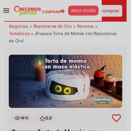
¡Haz clic aquí y obtén los
insumos de esta receta
Ir a comprar
INICIA SESIÓN
COMPRAR
al instante!
Negocios
>
Reposteras de Oro
>
Recetas
>
Temáticos
>
¡Prepara Torta de Momia con Reposteras
de Oro!
0.0
1910