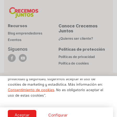
Recursos
Conoce Crecemos
Juntos
Blog emprendedores
¿Quieres ser cliente?
Eventos
Síguenos
Políticas de protección
POLÍTICA DE COOKIES
Políticas de privacidad
Esta página web utiliza cookies necesarias para su
Política de cookies
funcionamiento. Mayor detalle en
Politica de privacidad
.
Para brindarte un contenido personalizado respetando tu
privacidad y seguridad, sugerimos aceptar el uso de
cookies de marketing y estadística. Más información en:
Una marca de Alicorp
Consentimiento de cookies
. No es obligatorio aceptar el
uso de estas cookies”.
Copyright © Crecemos Juntos 2025 -
Todos los derechos reservados
Cookies
Aceptar
Configurar