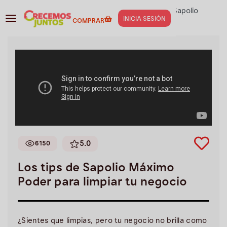
Negocios
>
Services de Limpieza
>
Los tips de Sapolio
INICIA SESIÓN
COMPRAR
Máximo Poder para limpiar tu negocio
5.0
6150
Los tips de Sapolio Máximo
Poder para limpiar tu negocio
¿Sientes que limpias, pero tu negocio no brilla como