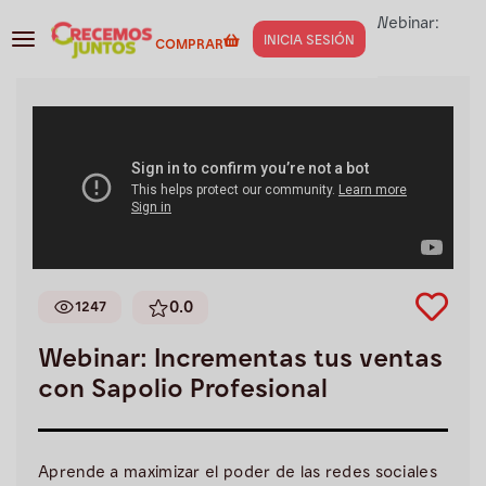
Negocios
>
Services de Limpieza
>
Webinars
>
Webinar:
INICIA SESIÓN
COMPRAR
Incrementas tus ventas con Sapolio Profesional
0.0
1247
Webinar: Incrementas tus ventas
con Sapolio Profesional
Aprende a maximizar el poder de las redes sociales