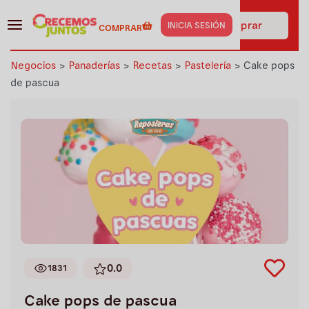
¡Haz clic aquí y obtén los
insumos de esta receta al
Ir a comprar
INICIA SESIÓN
COMPRAR
instante!
Negocios
>
Panaderías
>
Recetas
>
Pastelería
>
Cake pops
de pascua
0.0
1831
Cake pops de pascua