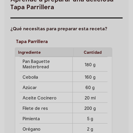
Aprende a preparar una deliciosa
Tapa Parrillera
¿Qué necesitas para preparar esta receta?
Tapa Parrillera
Ingrediente
Cantidad
Pan Baguette
180 g
Masterbread
Cebolla
160 g
Azúcar
60 g
Aceite Cocinero
20 ml
Filete de res
200 g
Pimienta
5 g
Orégano
2 g