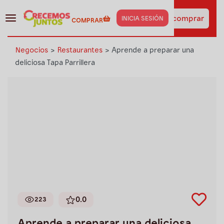
¡Haz clic aquí y obtén los
insumos de esta receta
Ir a comprar
INICIA SESIÓN
COMPRAR
al instante!
Negocios
>
Restaurantes
>
Aprende a preparar una
deliciosa Tapa Parrillera
0.0
223