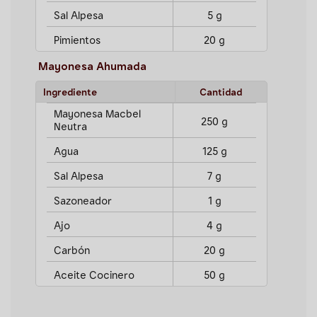
Sal Alpesa
5 g
Pimientos
20 g
Mayonesa Ahumada
Ingrediente
Cantidad
Mayonesa Macbel
250 g
Neutra
Agua
125 g
Sal Alpesa
7 g
Sazoneador
1 g
Ajo
4 g
Carbón
20 g
Aceite Cocinero
50 g