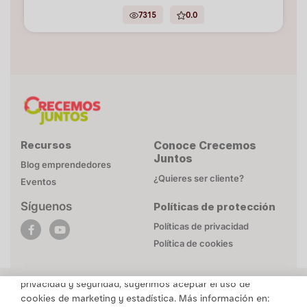
7315
0.0
Recursos
Conoce Crecemos
Juntos
Blog emprendedores
¿Quieres ser cliente?
Eventos
Síguenos
Políticas de protección
POLÍTICA DE COOKIES
Políticas de privacidad
Esta página web utiliza cookies necesarias para su
Política de cookies
funcionamiento. Mayor detalle en
Politica de privacidad
.
Para brindarte un contenido personalizado respetando tu
privacidad y seguridad, sugerimos aceptar el uso de
cookies de marketing y estadística. Más información en: