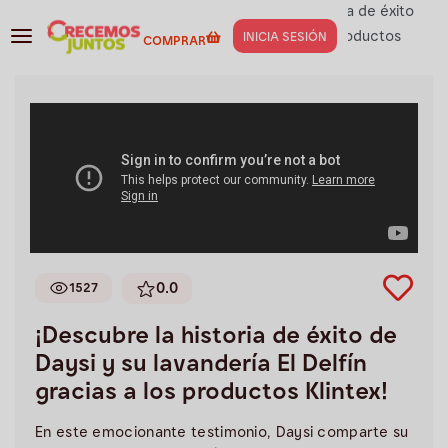
Testimonios
>
Lavanderías
>
¡Descubre la historia de éxito
de Daysi y su lavandería El Delfín gracias a los productos
INICIA SESIÓN
COMPRAR
Klintex!
0.0
1527
¡Descubre la historia de éxito de
Daysi y su lavandería El Delfín
gracias a los productos Klintex!
En este emocionante testimonio, Daysi comparte su