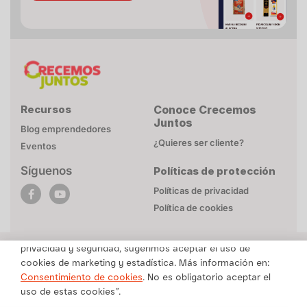
Recursos
Conoce Crecemos
Juntos
Blog emprendedores
¿Quieres ser cliente?
Eventos
Síguenos
Políticas de protección
POLÍTICA DE COOKIES
Políticas de privacidad
Esta página web utiliza cookies necesarias para su
Política de cookies
funcionamiento. Mayor detalle en
Politica de privacidad
.
Para brindarte un contenido personalizado respetando tu
privacidad y seguridad, sugerimos aceptar el uso de
cookies de marketing y estadística. Más información en:
Una marca de Alicorp
Consentimiento de cookies
. No es obligatorio aceptar el
uso de estas cookies”.