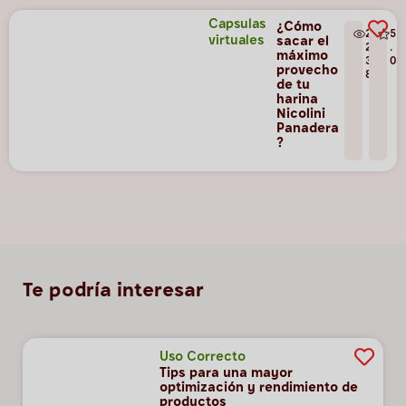
Capsulas
¿Cómo
2
5
virtuales
sacar el
2
.
máximo
3
0
provecho
8
de tu
harina
Nicolini
Panadera
?
Te podría interesar
Uso Correcto
Tips para una mayor
optimización y rendimiento de
productos