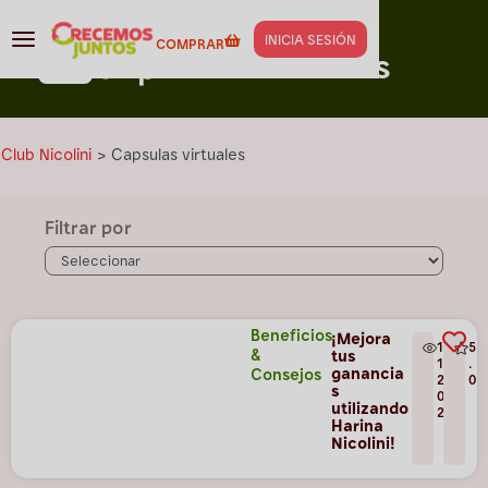
Capacitación para
Club Nicolini
INICIA SESIÓN
COMPRAR
Capsulas virtuales
Club Nicolini
>
Capsulas virtuales
Filtrar por
Beneficios
¡Mejora
1
5
&
tus
1
.
ganancia
Consejos
2
0
s
0
utilizando
2
Harina
Nicolini!