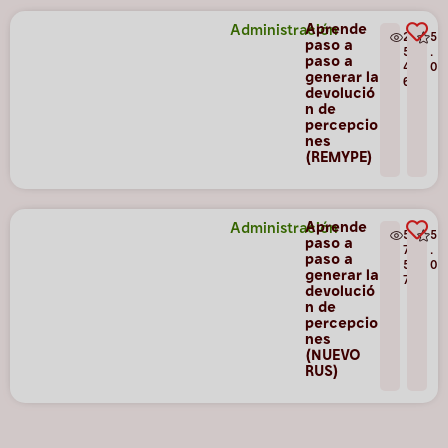
Aprende
Administración
2
5
paso a
5
.
paso a
4
0
generar la
6
devolució
n de
percepcio
nes
(REMYPE)
Aprende
Administración
5
5
paso a
7
.
paso a
5
0
generar la
7
devolució
n de
percepcio
nes
(NUEVO
RUS)