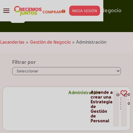
Capacitación para
Gestión de Negocio
INICIA SESIÓN
COMPRAR
Administración
Lavanderías
>
Gestión de Negocio
>
Administración
Filtrar por
Aprende a
Administración
1
0
crear una
7
.
Estrategia
3
0
de
7
Gestión
de
Personal