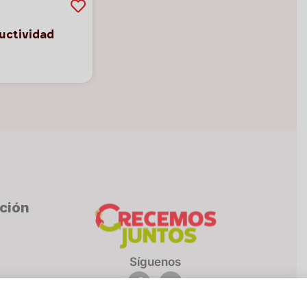
uctividad
cción
Síguenos