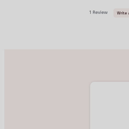
1
Review
Write 