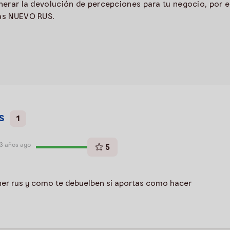
erar la devolución de percepciones para tu negocio, por el
gas NUEVO RUS.
s
1
3 años ago
5
er rus y como te debuelben si aportas como hacer