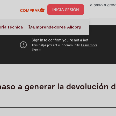
de Negocio
>
Administración
>
Aprende paso a paso a gene
INICIA SESIÓN
COMPRAR
ría Técnica
Emprendedores Alicorp
aso a generar la devolución 