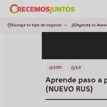
Negocios
>
Panaderías
>
Gestión 
(NUEVO RUS)
Escoge tu tipo de negocio
Agenda tu Aseso
5757
5.0
Aprende paso a p
(NUEVO RUS)