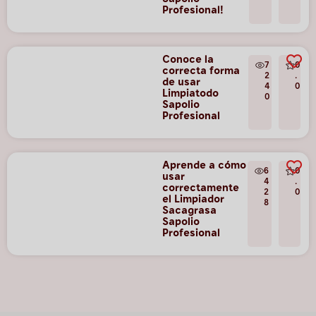
Profesional!
Conoce la
7
0
correcta forma
2
.
de usar
4
0
Limpiatodo
0
Sapolio
Profesional
Aprende a cómo
6
0
usar
4
.
correctamente
2
0
el Limpiador
8
Sacagrasa
Sapolio
Profesional