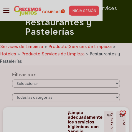
Capacitación para
Producto|Services
INICIA SESIÓN
COMPRAR
de Limpieza
Restaurantes y
Pastelerías
Services de Limpieza
>
Producto|Services de Limpieza
>
Hoteles
>
Producto|Services de Limpieza
>
Restaurantes y
Pastelerías
Filtrar por
¡Limpia
7
0
adecuadamente
7
.
los servicios
7
0
higiénicos con
7
Sapolio