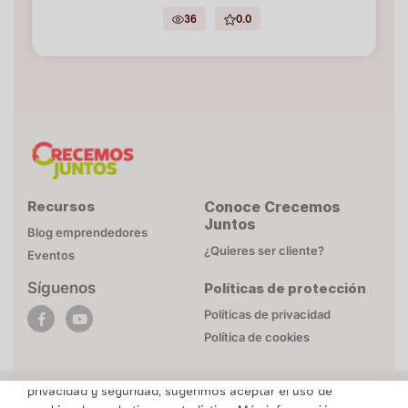
36
0.0
Recursos
Conoce Crecemos
Juntos
Blog emprendedores
¿Quieres ser cliente?
Eventos
Síguenos
Políticas de protección
POLÍTICA DE COOKIES
Políticas de privacidad
Esta página web utiliza cookies necesarias para su
Política de cookies
funcionamiento. Mayor detalle en
Politica de privacidad
.
Para brindarte un contenido personalizado respetando tu
privacidad y seguridad, sugerimos aceptar el uso de