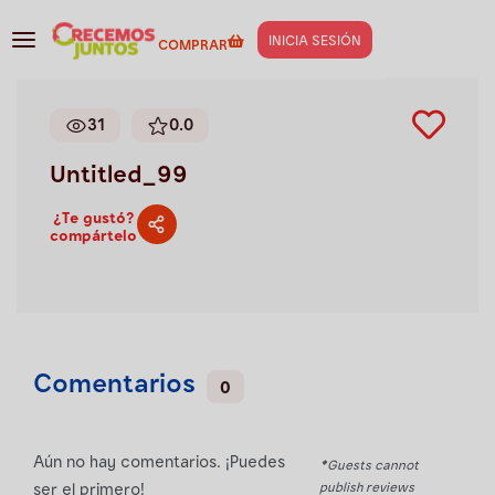
Gestión de negocios
>
Untitled_99
INICIA SESIÓN
COMPRAR
31
0.0
Untitled_99
¿Te gustó?
compártelo
Comentarios
0
Aún no hay comentarios. ¡Puedes
*Guests cannot
publish reviews
ser el primero!