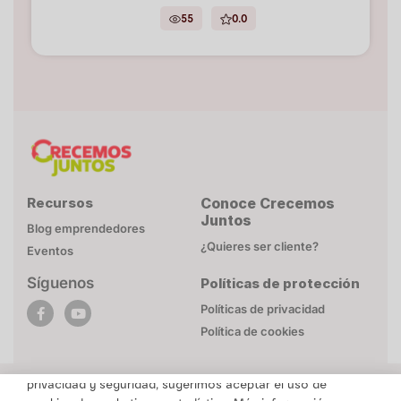
55
0.0
Recursos
Conoce Crecemos
Juntos
Blog emprendedores
¿Quieres ser cliente?
Eventos
Síguenos
Políticas de protección
POLÍTICA DE COOKIES
Políticas de privacidad
Esta página web utiliza cookies necesarias para su
Política de cookies
funcionamiento. Mayor detalle en
Politica de privacidad
.
Para brindarte un contenido personalizado respetando tu
privacidad y seguridad, sugerimos aceptar el uso de