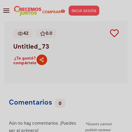
Gestión de negocios
>
Untitled_73
INICIA SESIÓN
COMPRAR
42
0.0
Untitled_73
¿Te gustó?
compártelo
Comentarios
0
Aún no hay comentarios. ¡Puedes
*Guests cannot
publish reviews
ser el primero!