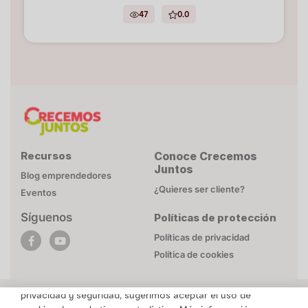
47
0.0
Recursos
Conoce Crecemos
Juntos
Blog emprendedores
¿Quieres ser cliente?
Eventos
Síguenos
Políticas de protección
POLÍTICA DE COOKIES
Políticas de privacidad
Esta página web utiliza cookies necesarias para su
Política de cookies
funcionamiento. Mayor detalle en
Politica de privacidad
.
Para brindarte un contenido personalizado respetando tu
privacidad y seguridad, sugerimos aceptar el uso de