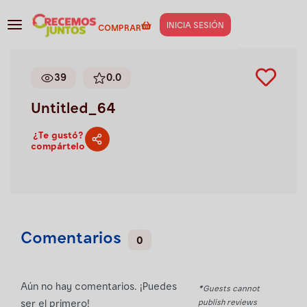
Gestión de negocios
>
Untitled_64
INICIA SESIÓN
COMPRAR
39
0.0
Untitled_64
¿Te gustó?
compártelo
Comentarios
0
Aún no hay comentarios. ¡Puedes
*Guests cannot
publish reviews
ser el primero!