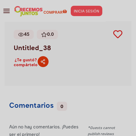
Gestión de negocios
>
Untitled_38
INICIA SESIÓN
COMPRAR
45
0.0
Untitled_38
¿Te gustó?
compártelo
Comentarios
0
Aún no hay comentarios. ¡Puedes
*Guests cannot
publish reviews
ser el primero!