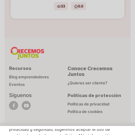
33
0.0
Recursos
Conoce Crecemos
Juntos
Blog emprendedores
¿Quieres ser cliente?
Eventos
Síguenos
Políticas de protección
POLÍTICA DE COOKIES
Políticas de privacidad
Esta página web utiliza cookies necesarias para su
Política de cookies
funcionamiento. Mayor detalle en
Politica de privacidad
.
Para brindarte un contenido personalizado respetando tu
privacidad y seguridad, sugerimos aceptar el uso de