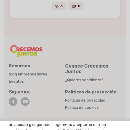
35
0.0
Recursos
Conoce Crecemos
Juntos
Blog emprendedores
¿Quieres ser cliente?
Eventos
Síguenos
Políticas de protección
POLÍTICA DE COOKIES
Políticas de privacidad
Esta página web utiliza cookies necesarias para su
Política de cookies
funcionamiento. Mayor detalle en
Politica de privacidad
.
Para brindarte un contenido personalizado respetando tu
privacidad y seguridad, sugerimos aceptar el uso de