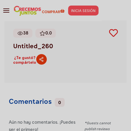
Gestión de negocios
>
Untitled_260
INICIA SESIÓN
COMPRAR
38
0.0
Untitled_260
¿Te gustó?
compártelo
Comentarios
0
Aún no hay comentarios. ¡Puedes
*Guests cannot
publish reviews
ser el primero!