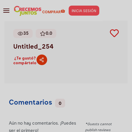
Gestión de negocios
>
Untitled_254
INICIA SESIÓN
COMPRAR
35
0.0
Untitled_254
¿Te gustó?
compártelo
Comentarios
0
Aún no hay comentarios. ¡Puedes
*Guests cannot
publish reviews
ser el primero!