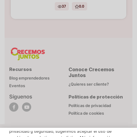
37
0.0
Recursos
Conoce Crecemos
Juntos
Blog emprendedores
¿Quieres ser cliente?
Eventos
Síguenos
Políticas de protección
POLÍTICA DE COOKIES
Políticas de privacidad
Esta página web utiliza cookies necesarias para su
Política de cookies
funcionamiento. Mayor detalle en
Politica de privacidad
.
Para brindarte un contenido personalizado respetando tu
privacidad y seguridad, sugerimos aceptar el uso de