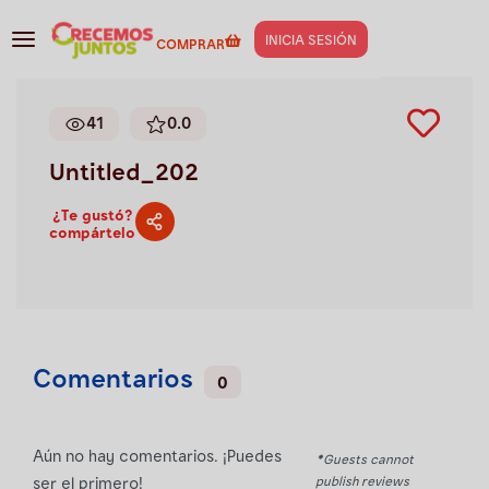
Gestión de negocios
>
Untitled_202
INICIA SESIÓN
COMPRAR
41
0.0
Untitled_202
¿Te gustó?
compártelo
Comentarios
0
Aún no hay comentarios. ¡Puedes
*Guests cannot
publish reviews
ser el primero!