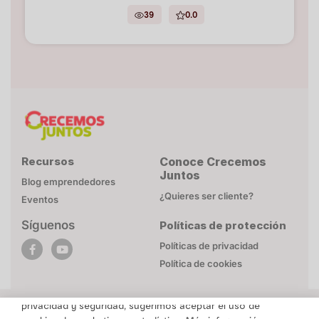
39
0.0
Recursos
Conoce Crecemos
Juntos
Blog emprendedores
¿Quieres ser cliente?
Eventos
Síguenos
Políticas de protección
POLÍTICA DE COOKIES
Políticas de privacidad
Esta página web utiliza cookies necesarias para su
Política de cookies
funcionamiento. Mayor detalle en
Politica de privacidad
.
Para brindarte un contenido personalizado respetando tu
privacidad y seguridad, sugerimos aceptar el uso de