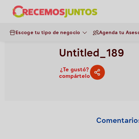
Gestión de negocios
>
Untitled_189
Escoge tu tipo de negocio
Agenda tu Aseso
38
0.0
Untitled_189
¿Te gustó?
compártelo
Comentario