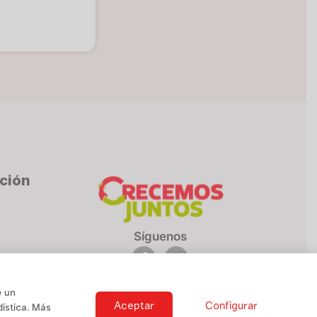
cción
Síguenos
e un
Aceptar
Configurar
ística. Más