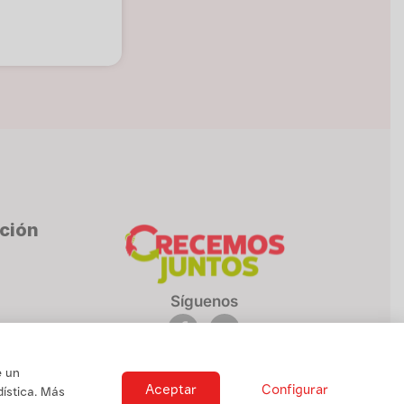
cción
Síguenos
e un
Aceptar
Configurar
ística. Más