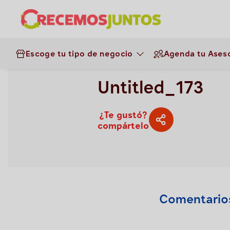
Gestión de negocios
>
Untitled_173
Escoge tu tipo de negocio
Agenda tu Aseso
43
0.0
Untitled_173
¿Te gustó?
compártelo
Comentario