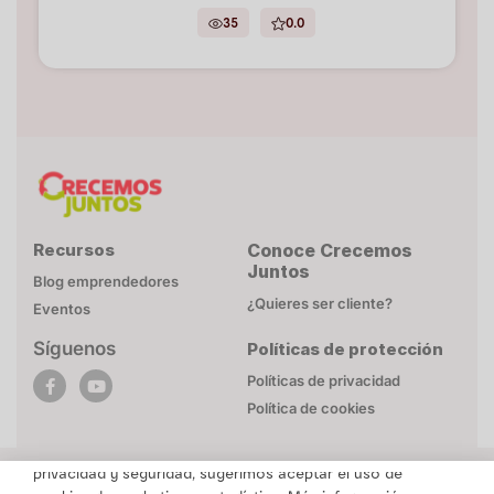
35
0.0
Recursos
Conoce Crecemos
Juntos
Blog emprendedores
¿Quieres ser cliente?
Eventos
Síguenos
Políticas de protección
POLÍTICA DE COOKIES
Políticas de privacidad
Esta página web utiliza cookies necesarias para su
Política de cookies
funcionamiento. Mayor detalle en
Politica de privacidad
.
Para brindarte un contenido personalizado respetando tu
privacidad y seguridad, sugerimos aceptar el uso de