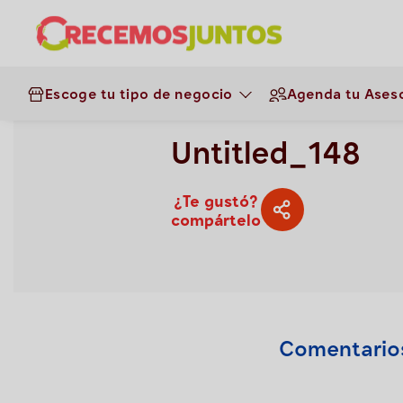
Gestión de negocios
>
Untitled_148
Escoge tu tipo de negocio
Agenda tu Aseso
47
0.0
Untitled_148
¿Te gustó?
compártelo
Comentario