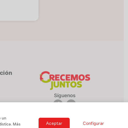
cción
Síguenos
e un
Aceptar
Configurar
ística. Más