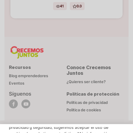
41
0.0
Recursos
Conoce Crecemos
Juntos
Blog emprendedores
¿Quieres ser cliente?
Eventos
Síguenos
Políticas de protección
POLÍTICA DE COOKIES
Políticas de privacidad
Esta página web utiliza cookies necesarias para su
Política de cookies
funcionamiento. Mayor detalle en
Politica de privacidad
.
Para brindarte un contenido personalizado respetando tu
privacidad y seguridad, sugerimos aceptar el uso de