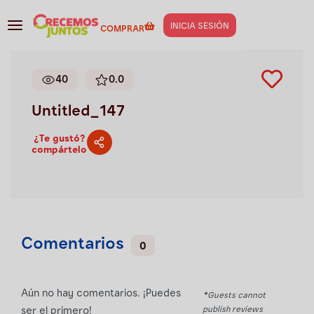
Gestión de negocios
>
Untitled_147
INICIA SESIÓN
COMPRAR
40
0.0
Untitled_147
¿Te gustó?
compártelo
Comentarios
0
Aún no hay comentarios. ¡Puedes
*Guests cannot
publish reviews
ser el primero!