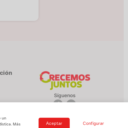
cción
Síguenos
e un
Aceptar
Configurar
ística. Más