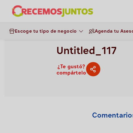
Gestión de negocios
>
Untitled_117
Escoge tu tipo de negocio
Agenda tu Aseso
33
0.0
Untitled_117
¿Te gustó?
compártelo
Comentario