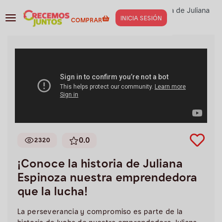
Testimonios
>
Restaurantes
>
¡Conoce la historia de Juliana
INICIA SESIÓN
COMPRAR
Espinoza nuestra emprendedora que la lucha!
0.0
2320
¡Conoce la historia de Juliana
Espinoza nuestra emprendedora
que la lucha!
La perseverancia y compromiso es parte de la