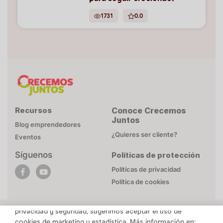
1731
0.0
Recursos
Conoce Crecemos
Juntos
Blog emprendedores
¿Quieres ser cliente?
Eventos
Síguenos
Políticas de protección
POLÍTICA DE COOKIES
Políticas de privacidad
Esta página web utiliza cookies necesarias para su
Política de cookies
funcionamiento. Mayor detalle en
Politica de privacidad
.
Para brindarte un contenido personalizado respetando tu
privacidad y seguridad, sugerimos aceptar el uso de
cookies de marketing y estadística. Más información en: