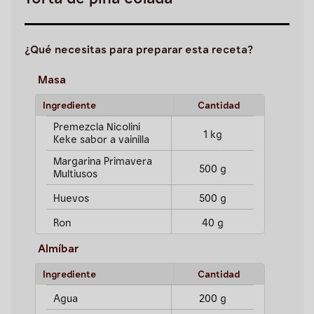
Torta de piña colada
¿Qué necesitas para preparar esta receta?
Masa
Ingrediente
Cantidad
Premezcla Nicolini
1 kg
Keke sabor a vainilla
Margarina Primavera
500 g
Multiusos
Huevos
500 g
Ron
40 g
Almíbar
Ingrediente
Cantidad
Agua
200 g