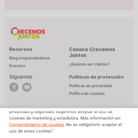
Recursos
Conoce Crecemos
Juntos
Blog emprendedores
¿Quieres ser cliente?
Eventos
Síguenos
Políticas de protección
POLÍTICA DE COOKIES
Políticas de privacidad
Esta página web utiliza cookies necesarias para su
Política de cookies
funcionamiento. Mayor detalle en
Politica de privacidad
.
Para brindarte un contenido personalizado respetando tu
privacidad y seguridad, sugerimos aceptar el uso de
cookies de marketing y estadística. Más información en:
Una marca de Alicorp
Consentimiento de cookies
. No es obligatorio aceptar el
uso de estas cookies”.