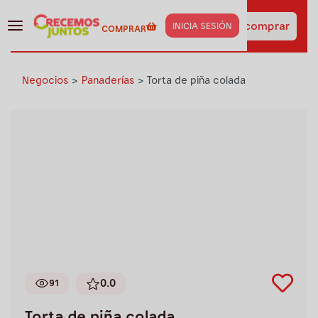
¡Haz clic aquí y obtén los
insumos de esta receta
Ir a comprar
INICIA SESIÓN
COMPRAR
al instante!
Negocios
>
Panaderías
>
Torta de piña colada
0.0
91