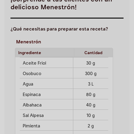
¡Sorprende a tus clientes con un
delicioso Menestrón!
¿Qué necesitas para preparar esta receta?
Menestrón
Ingrediente
Cantidad
Aceite Friol
30 g
Osobuco
300 g
Agua
3 L
Espinaca
80 g
Albahaca
40 g
Sal Alpesa
10 g
Pimienta
2 g