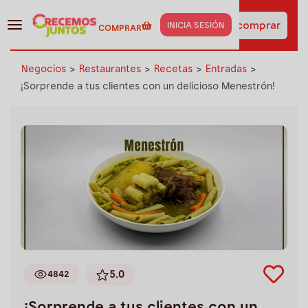
¡Haz clic aquí y obtén los
insumos de esta receta
Ir a comprar
INICIA SESIÓN
COMPRAR
al instante!
Negocios
>
Restaurantes
>
Recetas
>
Entradas
>
¡Sorprende a tus clientes con un delicioso Menestrón!
5.0
4842