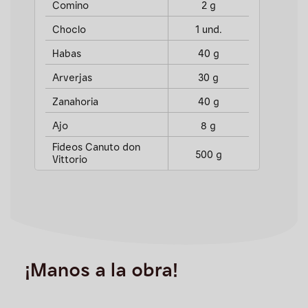
Comino
2 g
Choclo
1 und.
Habas
40 g
Arverjas
30 g
Zanahoria
40 g
Ajo
8 g
Fideos Canuto don
500 g
Vittorio
¡Manos a la obra!