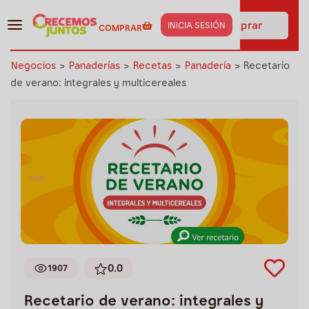
¡Haz clic aquí y obtén los
insumos de esta receta al
Ir a comprar
INICIA SESIÓN
COMPRAR
instante!
Negocios
>
Panaderías
>
Recetas
>
Panadería
>
Recetario
de verano: integrales y multicereales
0.0
1907
Recetario de verano: integrales y