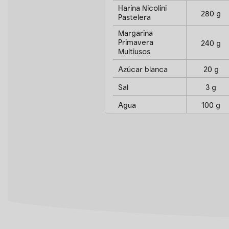
Harina Nicolini
280 g
Pastelera
Margarina
Primavera
240 g
Multiusos
Azúcar blanca
20 g
Sal
3 g
Agua
100 g