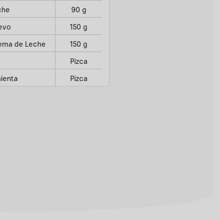
che
90 g
evo
150 g
ema de Leche
150 g
Pizca
ienta
Pizca