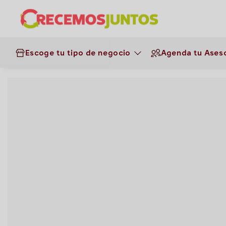
¡Haz clic aquí y obtén los ins
instante!
Escoge tu tipo de negocio
Agenda tu Aseso
Negocios
>
Panaderías
>
Quiche d