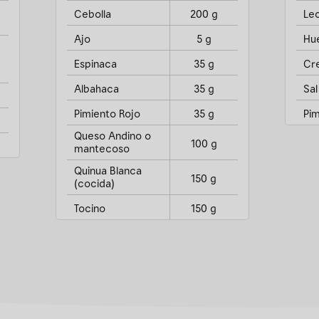
Cebolla
200 g
Le
Ajo
5 g
Hu
Espinaca
35 g
Cr
Albahaca
35 g
Sal
Pimiento Rojo
35 g
Pim
Queso Andino o
100 g
mantecoso
Quinua Blanca
150 g
(cocida)
Tocino
150 g