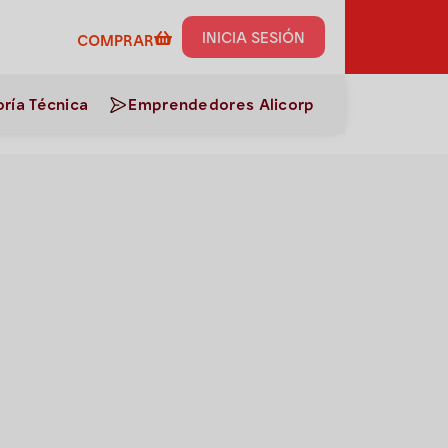
umos de esta receta al
INICIA SESIÓN
COMPRAR
ría Técnica
Emprendedores Alicorp
e quinua con queso y tocino