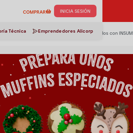
umos de esta receta al
INICIA SESIÓN
COMPRAR
ría Técnica
Emprendedores Alicorp
>
Pastelería
>
¡Prepara unos Muffins Especiados con INSUM