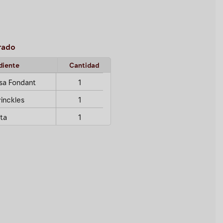
rado
diente
Cantidad
sa Fondant
1
inckles
1
ta
1