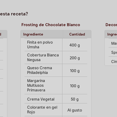
esta receta?
Frosting de Chocolate Blanco
Deco
d
Ingrediente
Cantidad
Ingre
Finita en polvo
Ma
400 g
Umsha
Spr
Cobertura Blanca
200 g
Negusa
Cin
Queso Crema
100 g
Philadelphia
Margarina
Multiusos
100 g
Primavera
Crema Vegetal
50 g
Colorante en gel
Al gusto
Rojo