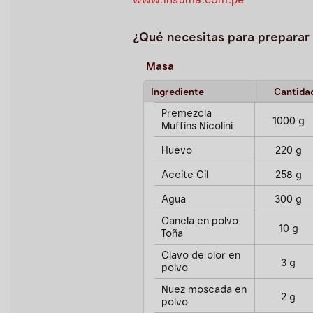
www.insuma.com.pe
¿Qué necesitas para preparar 
Masa
Ingrediente
Cantida
Premezcla
1000 g
Muffins Nicolini
Huevo
220 g
Aceite Cil
258 g
Agua
300 g
Canela en polvo
10 g
Toña
Clavo de olor en
3 g
polvo
Nuez moscada en
2 g
polvo