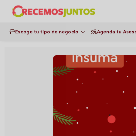
¡Haz clic aquí y obtén los ins
instante!
Escoge tu tipo de negocio
Agenda tu Aseso
Negocios
>
Panaderías
>
Recetas