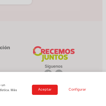
cción
Síguenos
e un
Aceptar
Configurar
ística. Más