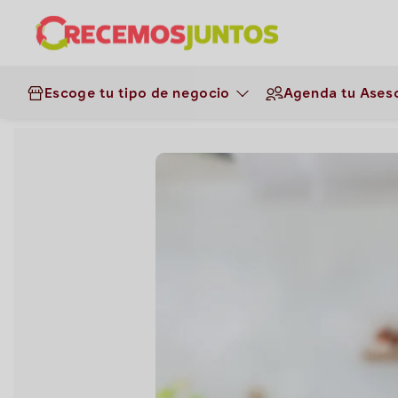
¡Haz clic aquí y obtén los ins
Escoge tu tipo de negocio
Agenda tu Aseso
Negocios
>
Restaurantes
>
Recet