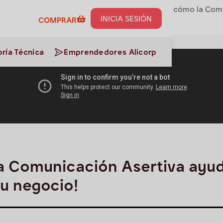
de Negocio
>
Potencia tu negocio
>
¡Aprende cómo la Comu
INICIA SESIÓN
COMPRAR
ría Técnica
Emprendedores Alicorp
 Comunicación Asertiva ayud
tu negocio!