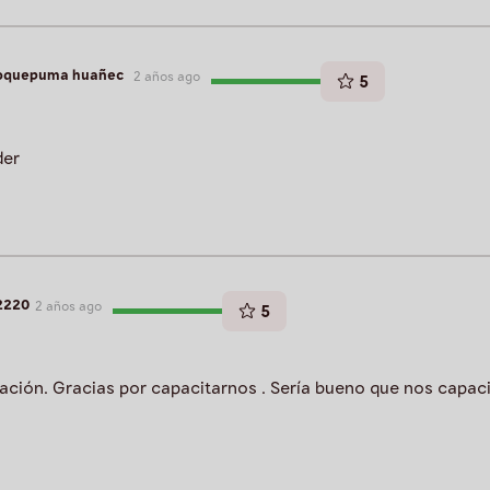
hoquepuma huañec
2 años ago
5
der
2220
2 años ago
5
ación. Gracias por capacitarnos . Sería bueno que nos capac