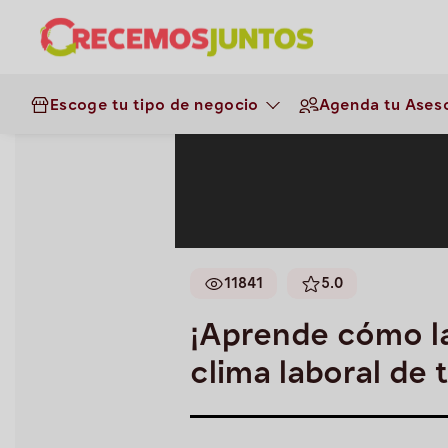
Negocios
>
Panaderías
>
Gestión 
el clima laboral de tu negocio!
Escoge tu tipo de negocio
Agenda tu Aseso
11841
5.0
¡Aprende cómo la
clima laboral de 