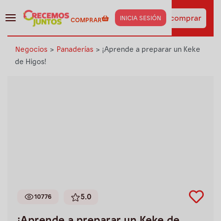
¡Haz clic aquí y obtén los
insumos de esta receta
Ir a comprar
INICIA SESIÓN
COMPRAR
al instante!
Negocios
>
Panaderías
>
¡Aprende a preparar un Keke
de Higos!
5.0
10776