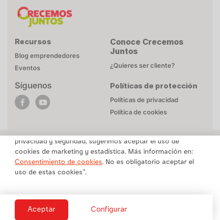
Recursos
Conoce Crecemos
Juntos
Blog emprendedores
¿Quieres ser cliente?
Eventos
Síguenos
Políticas de protección
POLÍTICA DE COOKIES
Políticas de privacidad
Esta página web utiliza cookies necesarias para su
Política de cookies
funcionamiento. Mayor detalle en
Politica de privacidad
.
Para brindarte un contenido personalizado respetando tu
privacidad y seguridad, sugerimos aceptar el uso de
cookies de marketing y estadística. Más información en:
Una marca de Alicorp
Consentimiento de cookies
. No es obligatorio aceptar el
uso de estas cookies”.
Copyright © Crecemos Juntos 2025 -
Todos los derechos reservados
Cookies
Aceptar
Configurar
Necesario
Preferencias
Estadística