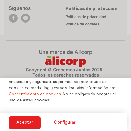
Síguenos
Políticas de protección
Políticas de privacidad
Política de cookies
Una marca de Alicorp
POLÍTICA DE COOKIES
Esta página web utiliza cookies necesarias para su
Copyright © Crecemos Juntos 2025 -
funcionamiento. Mayor detalle en
Politica de privacidad
.
Todos los derechos reservados
Para brindarte un contenido personalizado respetando tu
privacidad y seguridad, sugerimos aceptar el uso de
cookies de marketing y estadística. Más información en:
Consentimiento de cookies
. No es obligatorio aceptar el
uso de estas cookies”.
Cookies
Aceptar
Configurar
Necesario
Preferencias
Estadística