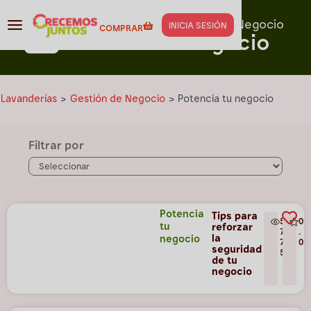
Capacitación para
Gestión de Negocio
INICIA SESIÓN
COMPRAR
Potencia tu negocio
Lavanderías
>
Gestión de Negocio
>
Potencia tu negocio
Filtrar por
Potencia
Tips para
5
0
tu
reforzar
7
.
la
negocio
7
0
seguridad
5
de tu
negocio