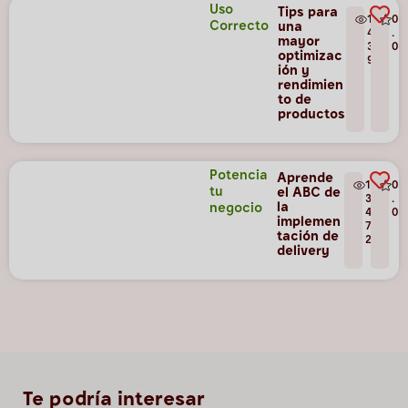
Uso
Tips para
1
0
Correcto
una
4
.
mayor
3
0
optimizac
9
ión y
rendimien
to de
productos
Potencia
Aprende
1
0
tu
el ABC de
3
.
la
negocio
4
0
implemen
7
tación de
2
delivery
Te podría interesar