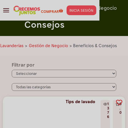
Capacitación para
Gestión de Negocio
INICIA SESIÓN
COMPRAR
Beneficios &
Consejos
Lavanderías
>
Gestión de Negocio
>
Beneficios & Consejos
Filtrar por
Tips de lavado
1
0
3
.
7
0
6