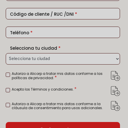
*
Código de cliente / RUC /DNI
*
Teléfono
*
Selecciona tu ciudad
Autorizo a Alicorp a tratar mis datos conforme a las
POLÍTICA
*
políticas de privacidad.
DE
PRIVACIDAD
ALICORP
*
Acepto los Términos y condiciones.
TÉRMINOS
*
Y
CONDICIONES
*
Autorizo a Alicorp a tratar mis datos conforme a la
USOS
cláusula de consentimiento para usos adicionales.
ADICIONALES